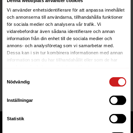
Denna webbplats använder cookies
Vi använder enhetsidentifierare för att anpassa innehållet
och annonserna till användarna, tillhandahålla funktioner
för sociala medier och analysera vår trafik. Vi
vidarebefordrar även sådana identifierare och annan
information från din enhet till de sociala medier och
The website you were trying to
annons- och analysföretag som vi samarbetar med.
reach has been suspended
Dessa kan i sin tur kombinera informationen med annan
information som du har tillhandahållit eller som de har
The website you have tried to access is suspended. Please
samlat in när du har använt deras tjänster.
contact the owner of the website for further information.
Samtyckesval
Nödvändig
If you are the owner of this website or domain please
read
this FAQ
that goes through the most common reasons for a
website to be suspended.
Inställningar
Statistik
Tjänster