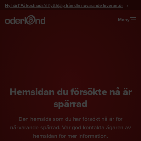
Gå
Ny här? Få kostnadsfri flytthjälp från din nuvarande leverantör
till
innehåll
Meny
Hemsidan du försökte nå är
spärrad
Den hemsida som du har försökt nå är för
närvarande spärrad. Var god kontakta ägaren av
hemsidan för mer information.