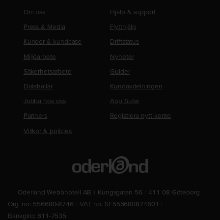
Om oss
Hjälp & support
Press & Media
Flytthjälp
Kunder & kundcase
Driftstatus
Miljöarbete
Nyheter
Säkerhetsarbete
Guider
Datahallar
Kundavdelningen
Jobba hos oss
App Suite
Partners
Registrera nytt konto
Villkor & policies
Oderland Webbhotell AB
Kungsgatan 56
411 08 Göteborg
Org. no: 556680-8746
VAT no: SE556680874601
Bankgiro: 611-7535