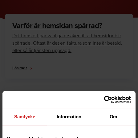
Varför är hemsidan spärrad?
Det finns ett par vanliga orsaker till att hemsidor blir
spärrade. Oftast är det en faktura som inte är betald,
eller så är tjänsten uppsagd.
Läs mer
Hur kan jag häva spärren?
Är du ägare till hemsidan eller domännamnet så har
vi skrivit en guide som går igenom dom vanligaste
Samtycke
Information
Om
anledningarna till varför en hemsida är spärrad.
Läs mer