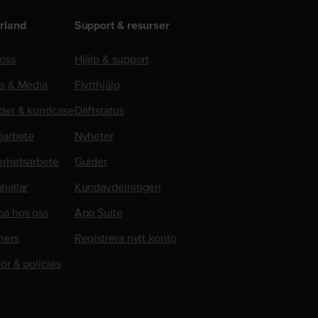
rland
Support & resurser
oss
Hjälp & support
ss & Media
Flytthjälp
der & kundcase
Driftstatus
öarbete
Nyheter
erhetsarbete
Guider
hallar
Kundavdelningen
ba hos oss
App Suite
ners
Registrera nytt konto
kor & policies