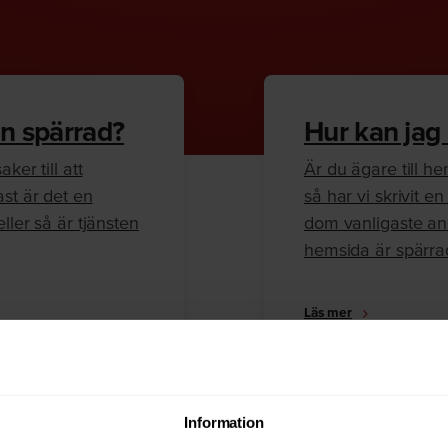
n spärrad?
Hur kan jag
ker till att
Är du ägare till 
ast är det en
så har vi skrivit 
ller så är tjänsten
dom vanligaste anl
hemsida är spärra
Läs mer
Information