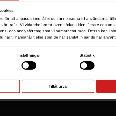
cookies
e för att anpassa innehållet och annonserna till användarna, tillh
ebsite you were trying to r
vår trafik. Vi vidarebefordrar även sådana identifierare och anna
nnons- och analysföretag som vi samarbetar med. Dessa kan i sin
een suspended
har tillhandahållit eller som de har samlat in när du har använt 
you have tried to access is suspended. Please contact th
Inställningar
Statistik
for further information.
he owner of this website or domain please
read this FAQ
th
 most common reasons for a website to be suspended.
Tillåt urval