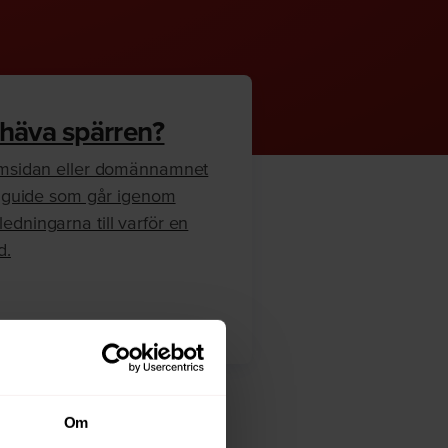
 häva spärren?
hemsidan eller domännamnet
en guide som går igenom
edningarna till varför en
d.
Om