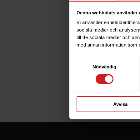
Denna webbplats använder 
Vi använder enhetsidentifierar
The w
sociala medier och analysera 
till de sociala medier och a
has b
med annan information som du 
Samtyckesval
The website 
Nödvändig
the website 
If you are t
through the
Avvisa