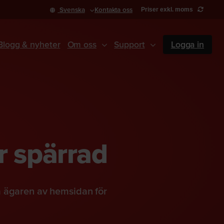
Svenska
Kontakta oss
Priser exkl. moms
Blogg & nyheter
Om oss
Support
Logga in
r spärrad
a ägaren av hemsidan för