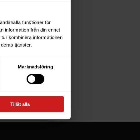
andahålla funktioner för
each
n information från din enhet
 tur kombinera informationen
deras tjänster.
e owner of
Marknadsföring
at goes
Tillåt alla