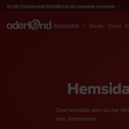
Gå
Ny här? Få kostnadsfri flytthjälp från din nuvarande leverantör
till
innehåll
Webbhotell
Server
Cloud
D
Hemsidan
Den hemsida som du har förs
mer information.