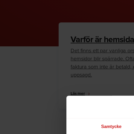
Varför är hemsida
Det finns ett par vanliga orsa
hemsidor blir spärrade. Oft
faktura som inte är betald, e
uppsagd.
Läs mer
Samtycke