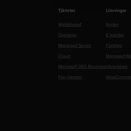
Tjänster
Lösningar
Webbhotell
Byråer
Domäner
E-handel
Managed Server
Företag
Cloud
Managed Wo
Microsoft 365 Business
Utvecklare
Fler tjänster
WooComme