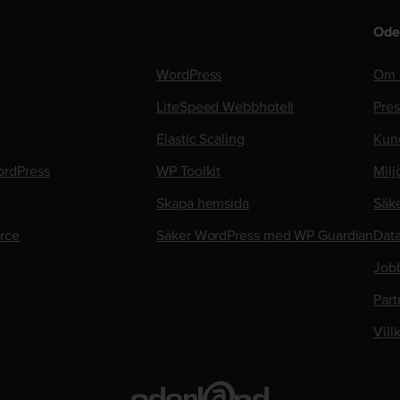
Ode
WordPress
Om 
LiteSpeed Webbhotell
Pre
Elastic Scaling
Kun
rdPress
WP Toolkit
Milj
Skapa hemsida
Säk
rce
Säker WordPress med WP Guardian
Data
Job
Part
Vill