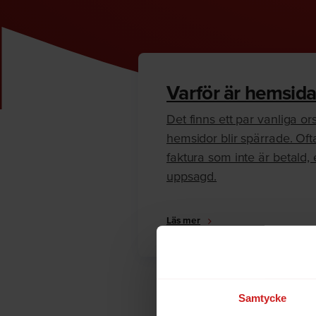
Varför är hemsida
Det finns ett par vanliga orsa
hemsidor blir spärrade. Oft
faktura som inte är betald, e
uppsagd.
Läs mer
Samtycke