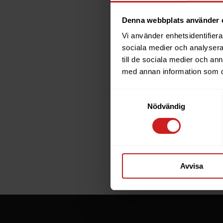
Denna webbplats använder 
Vi använder enhetsidentifierar
The w
sociala medier och analysera 
till de sociala medier och a
has b
med annan information som du 
Samtyckesval
The website 
Nödvändig
the website 
If you are t
through the
Avvisa