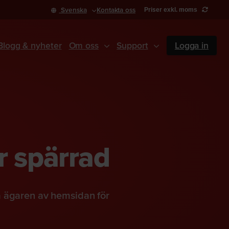
Svenska
Kontakta oss
Priser exkl. moms
Blogg & nyheter
Om oss
Support
Logga in
r spärrad
a ägaren av hemsidan för