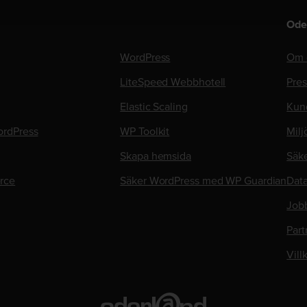
Ode
WordPress
Om 
LiteSpeed Webbhotell
Pre
Elastic Scaling
Kun
rdPress
WP Toolkit
Milj
Skapa hemsida
Säk
rce
Säker WordPress med WP Guardian
Data
Job
Part
Vill