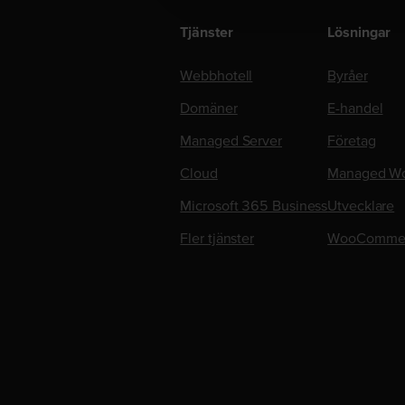
Tjänster
Lösningar
Webbhotell
Byråer
Domäner
E-handel
Managed Server
Företag
Cloud
Managed Wo
Microsoft 365 Business
Utvecklare
Fler tjänster
WooComme