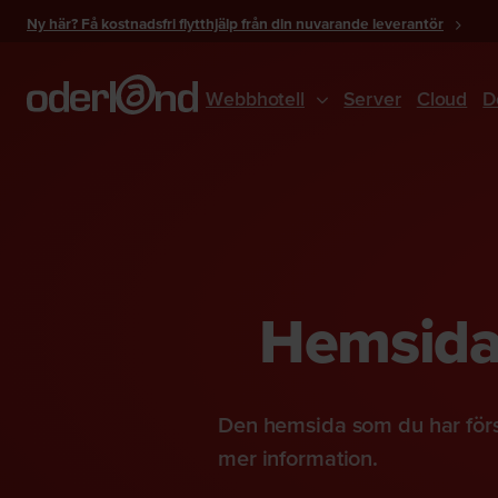
Gå
Ny här? Få kostnadsfri flytthjälp från din nuvarande leverantör
till
innehåll
Webbhotell
Server
Cloud
D
Hemsidan
Den hemsida som du har förs
mer information.