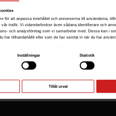
cookies
e för att anpassa innehållet och annonserna till användarna, tillh
ebsite you were trying to r
vår trafik. Vi vidarebefordrar även sådana identifierare och anna
nnons- och analysföretag som vi samarbetar med. Dessa kan i sin
een suspended
har tillhandahållit eller som de har samlat in när du har använt 
you have tried to access is suspended. Please contact th
Inställningar
Statistik
for further information.
he owner of this website or domain please
read this FAQ
th
 most common reasons for a website to be suspended.
Tillåt urval