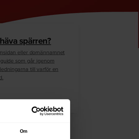
 häva spärren?
hemsidan eller domännamnet
en guide som går igenom
edningarna till varför en
d.
Om