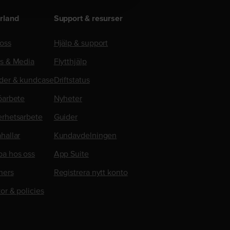
rland
Support & resurser
oss
Hjälp & support
ss & Media
Flytthjälp
der & kundcase
Driftstatus
öarbete
Nyheter
erhetsarbete
Guider
hallar
Kundavdelningen
ba hos oss
App Suite
ners
Registrera nytt konto
kor & policies