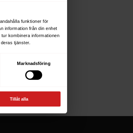
andahålla funktioner för
each
n information från din enhet
 tur kombinera informationen
deras tjänster.
e owner of
Marknadsföring
at goes
Tillåt alla