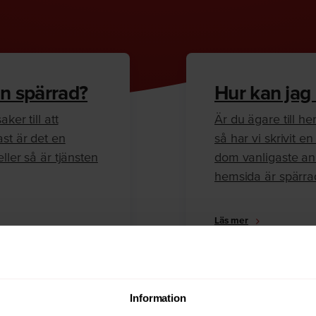
n spärrad?
Hur kan jag
ker till att
Är du ägare till 
ast är det en
så har vi skrivit 
ller så är tjänsten
dom vanligaste anl
hemsida är spärra
Läs mer
Information