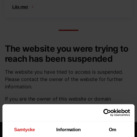
Läs mer
The website you were trying to
reach has been suspended
The website you have tried to access is suspended.
Please contact the owner of the website for further
information.
If you are the owner of this website or domain
please
read this FAQ
that goes through the most
common reasons for a website to be suspended.
Samtycke
Information
Om
Tjänster