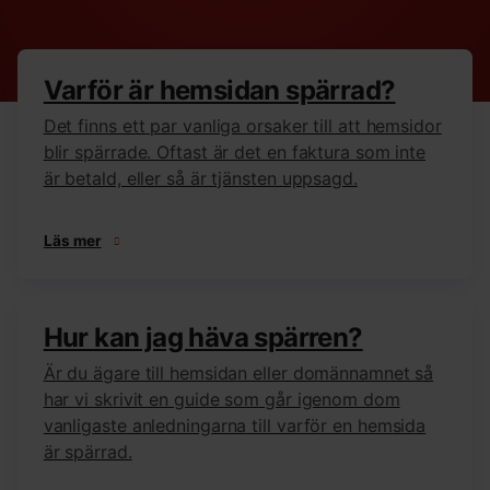
Varför är hemsidan spärrad?
Det finns ett par vanliga orsaker till att hemsidor
blir spärrade. Oftast är det en faktura som inte
är betald, eller så är tjänsten uppsagd.
Läs mer
Hur kan jag häva spärren?
Är du ägare till hemsidan eller domännamnet så
har vi skrivit en guide som går igenom dom
vanligaste anledningarna till varför en hemsida
är spärrad.