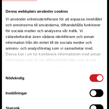
Webbhotell
Denna webbplats använder cookies
Domäner
Vi använder enhetsidentifierare för att anpassa innehållet
Managed Server
och annonserna till användarna, tillhandahålla funktioner
för sociala medier och analysera vår trafik. Vi
Cloud
vidarebefordrar även sådana identifierare och annan
Microsoft 365 Business
information från din enhet till de sociala medier och
Fler tjänster
annons- och analysföretag som vi samarbetar med.
Dessa kan i sin tur kombinera informationen med annan
information som du har tillhandahållit eller som de har
Lösningar
samlat in när du har använt deras tjänster.
Byråer
Samtyckesval
Nödvändig
E-handel
Företag
Inställningar
Managed WordPress
Utvecklare
Statistik