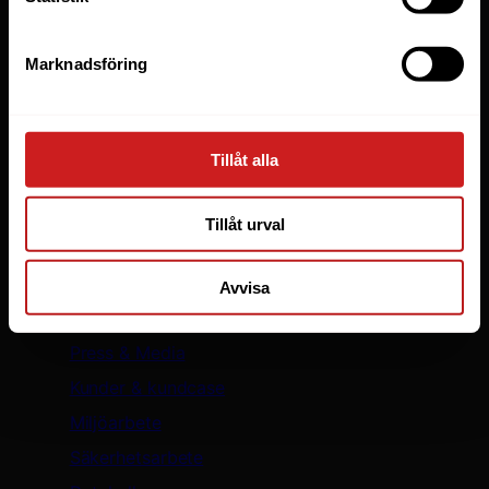
WooCommerce
WordPress
Marknadsföring
LiteSpeed Webbhotell
Elastic Scaling
WP Toolkit
Tillåt alla
Skapa hemsida
Säker WordPress med WP Guardian
Tillåt urval
Oderland
Avvisa
Om oss
Press & Media
Kunder & kundcase
Miljöarbete
Säkerhetsarbete