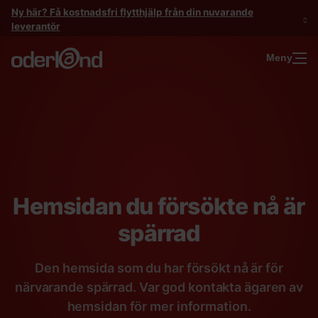
Gå
Ny här? Få kostnadsfri flytthjälp från din nuvarande
till
leverantör
innehåll
Meny
Hemsidan du försökte nå är
spärrad
Den hemsida som du har försökt nå är för
närvarande spärrad. Var god kontakta ägaren av
hemsidan för mer information.