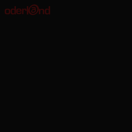
Oderland Webbhotell AB
Kungsgatan 56
411 08 Göteborg
Org. no: 556680-8746
VAT no: SE556680874601
Bankgiro: 611-7535
Oderland Webbhotell AB är godkänd för F-skatt.