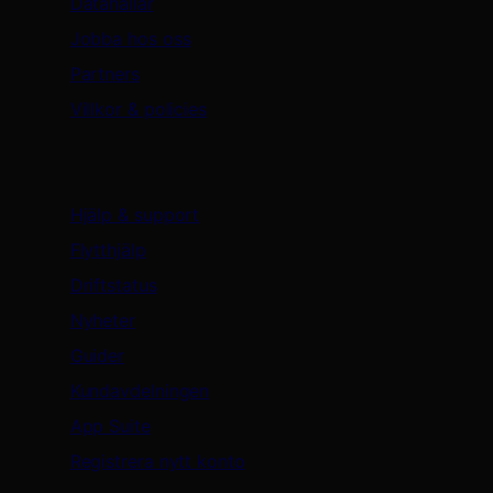
Datahallar
Jobba hos oss
Partners
Villkor & policies
Support & resurser
Hjälp & support
Flytthjälp
Driftstatus
Nyheter
Guider
Kundavdelningen
App Suite
Registrera nytt konto