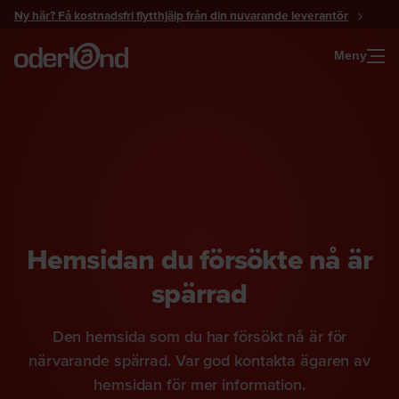
Gå
Ny här? Få kostnadsfri flytthjälp från din nuvarande leverantör
till
innehåll
Meny
Hemsidan du försökte nå är
spärrad
Den hemsida som du har försökt nå är för
närvarande spärrad. Var god kontakta ägaren av
hemsidan för mer information.