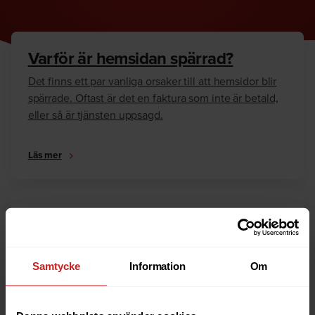
Varför är hemsidan spärrad?
Det finns ett par vanliga orsaker till att hemsidor blir
spärrade. Oftast är det en faktura som inte är betald,
eller så är tjänsten uppsagd.
Läs mer
Hur kan jag häva spärren?
Är du ägare till hemsidan eller domännamnet så har
vi skrivit en guide som går igenom dom vanligaste
Samtycke
Information
Om
anledningarna till varför en hemsida är spärrad.
Läs mer