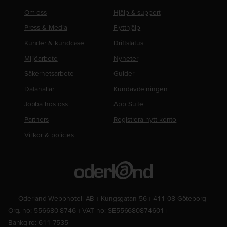
Om oss
Hjälp & support
Press & Media
Flytthjälp
Kunder & kundcase
Driftstatus
Miljöarbete
Nyheter
Säkerhetsarbete
Guider
Datahallar
Kundavdelningen
Jobba hos oss
App Suite
Partners
Registrera nytt konto
Villkor & policies
Oderland Webbhotell AB
Kungsgatan 56
411 08 Göteborg
Org. no: 556680-8746
VAT no: SE556680874601
Bankgiro: 611-7535