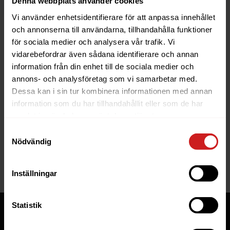
Denna webbplats använder cookies
Vi använder enhetsidentifierare för att anpassa innehållet
och annonserna till användarna, tillhandahålla funktioner
för sociala medier och analysera vår trafik. Vi
vidarebefordrar även sådana identifierare och annan
information från din enhet till de sociala medier och
The website you were trying to
annons- och analysföretag som vi samarbetar med.
reach has been suspended
Dessa kan i sin tur kombinera informationen med annan
information som du har tillhandahållit eller som de har
The website you have tried to access is suspended. Please
samlat in när du har använt deras tjänster.
contact the owner of the website for further information.
Samtyckesval
Nödvändig
If you are the owner of this website or domain please
read
this FAQ
that goes through the most common reasons for a
website to be suspended.
Inställningar
Statistik
Tjänster