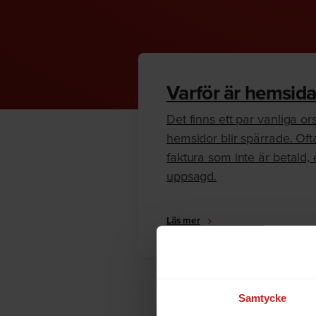
Varför är hemsida
Det finns ett par vanliga orsa
hemsidor blir spärrade. Oft
faktura som inte är betald, e
uppsagd.
Läs mer
Samtycke