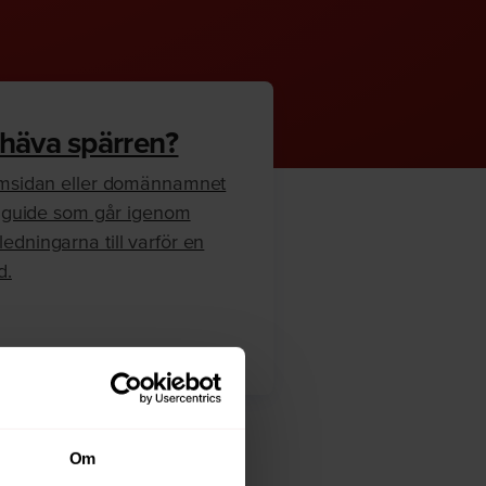
 häva spärren?
hemsidan eller domännamnet
en guide som går igenom
edningarna till varför en
d.
Om