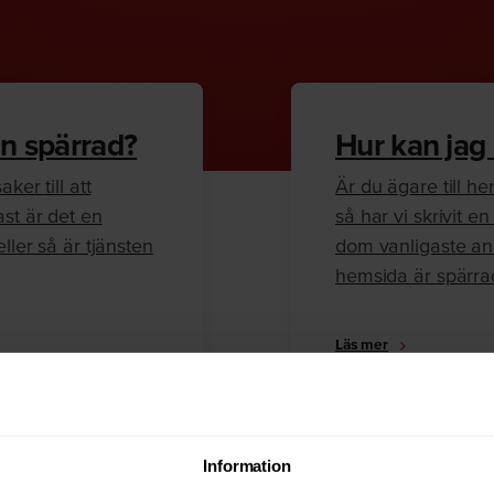
n spärrad?
Hur kan jag
ker till att
Är du ägare till 
ast är det en
så har vi skrivit 
ller så är tjänsten
dom vanligaste anl
hemsida är spärra
Läs mer
Information