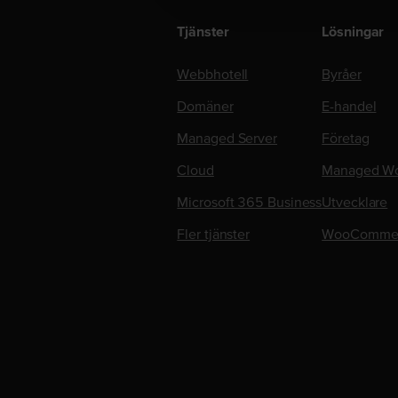
Tjänster
Lösningar
Webbhotell
Byråer
Domäner
E-handel
Managed Server
Företag
Cloud
Managed Wo
Microsoft 365 Business
Utvecklare
Fler tjänster
WooComme