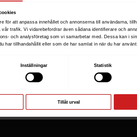
cookies
e för att anpassa innehållet och annonserna till användarna, tillh
ebsite you were trying to r
vår trafik. Vi vidarebefordrar även sådana identifierare och anna
nnons- och analysföretag som vi samarbetar med. Dessa kan i sin
een suspended
har tillhandahållit eller som de har samlat in när du har använt 
you have tried to access is suspended. Please contact th
Inställningar
Statistik
for further information.
he owner of this website or domain please
read this FAQ
th
 most common reasons for a website to be suspended.
Tillåt urval