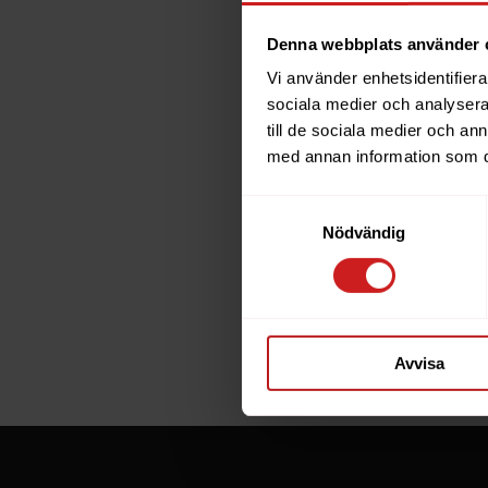
Denna webbplats använder 
Vi använder enhetsidentifierar
The w
sociala medier och analysera 
till de sociala medier och a
has b
med annan information som du 
Samtyckesval
The website 
Nödvändig
the website 
If you are t
through the
Avvisa