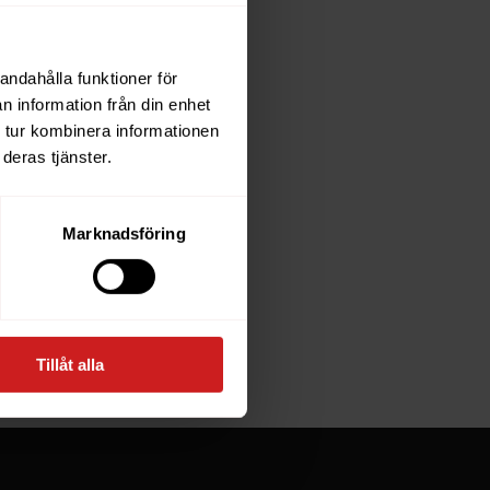
andahålla funktioner för
each
n information från din enhet
 tur kombinera informationen
deras tjänster.
e owner of
Marknadsföring
at goes
Tillåt alla