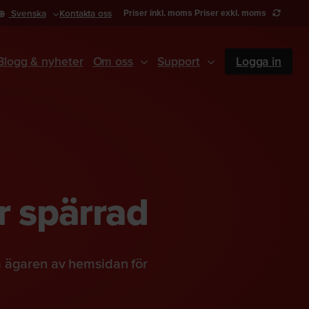
Svenska
Kontakta oss
Priser inkl. moms
Priser exkl. moms
Blogg & nyheter
Om oss
Support
Logga in
r spärrad
a ägaren av hemsidan för