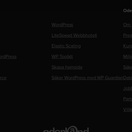
Ode
WordPress
Om 
LiteSpeed Webbhotell
Pre
Elastic Scaling
Kun
rdPress
WP Toolkit
Milj
Skapa hemsida
Säk
rce
Säker WordPress med WP Guardian
Data
Job
Part
Vill