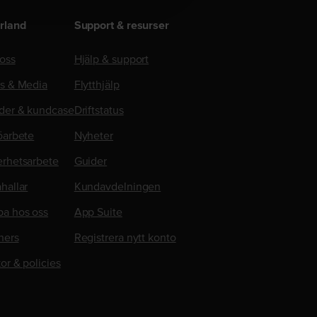
rland
Support & resurser
oss
Hjälp & support
ss & Media
Flytthjälp
der & kundcase
Driftstatus
öarbete
Nyheter
erhetsarbete
Guider
hallar
Kundavdelningen
ba hos oss
App Suite
ners
Registrera nytt konto
kor & policies